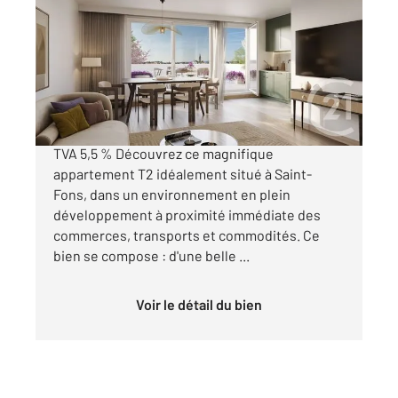
45,80 m
, 2 pièces
Ref : 31196
Appartement à vendre
189 400 €
À VENDRE T2 NEUF À SAINT-FONS ÉLIGIBLE
TVA 5,5 % Découvrez ce magnifique
appartement T2 idéalement situé à Saint-
Fons, dans un environnement en plein
développement à proximité immédiate des
commerces, transports et commodités. Ce
bien se compose : d'une belle ...
Voir le détail du bien