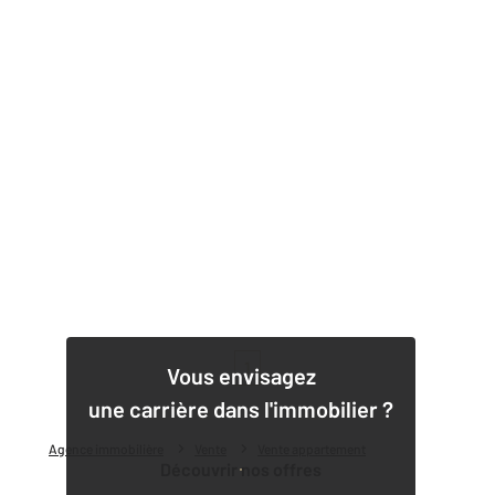
1
Vous envisagez
une carrière dans l'immobilier ?
Agence immobilière
Vente
Vente appartement
Découvrir nos offres