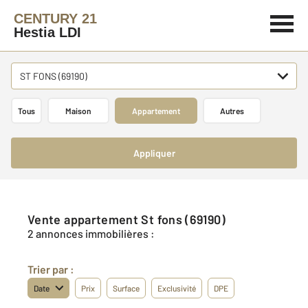
CENTURY 21
Hestia LDI
ST FONS (69190)
Tous
Maison
Appartement
Autres
Appliquer
Vente appartement St fons (69190)
2 annonces immobilières :
Trier par :
Date
Prix
Surface
Exclusivité
DPE