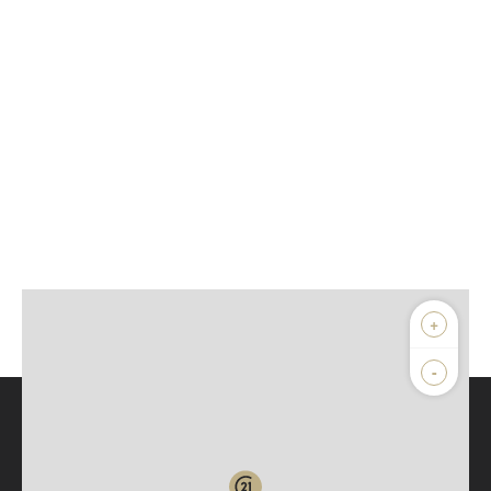
+
-
Parlons de vous, parlons biens