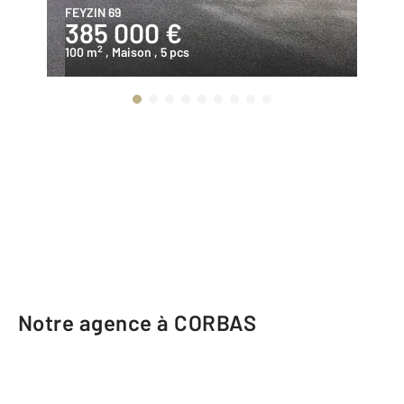
FEYZIN 69
VE
385 000 €
2
2
100 m
, Maison
, 5 pcs
88
Notre agence à CORBAS