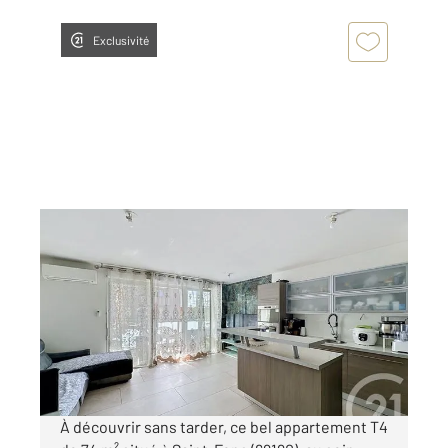
Exclusivité
ST FONS 69
2
74 m
, 4 pièces
Ref : 30831
Appartement F4 à vendre
194 500 €
Visiter le site dédié
À découvrir sans tarder, ce bel appartement T4