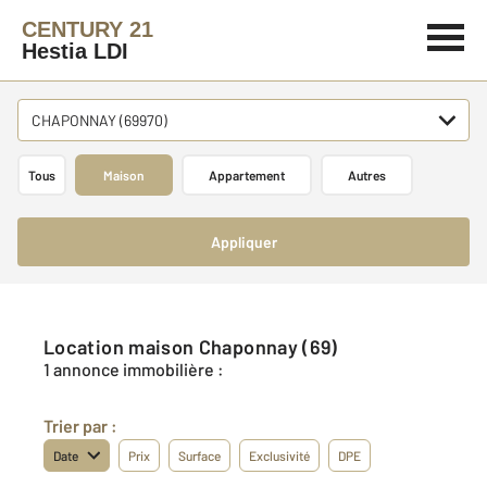
CENTURY 21
Hestia LDI
CHAPONNAY (69970)
Tous
Maison
Appartement
Autres
Appliquer
Location maison Chaponnay (69)
1 annonce immobilière :
Trier par :
Date
Prix
Surface
Exclusivité
DPE