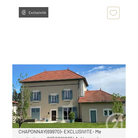
Exclusivité
CHAPONNAY 69
2
167,84 m
, 6 pièces
Ref : 31239
Maison à louer
2 635 €
par mois charges comprises
CHAPONNAY(69970)- EXCLUSIVITE- Me