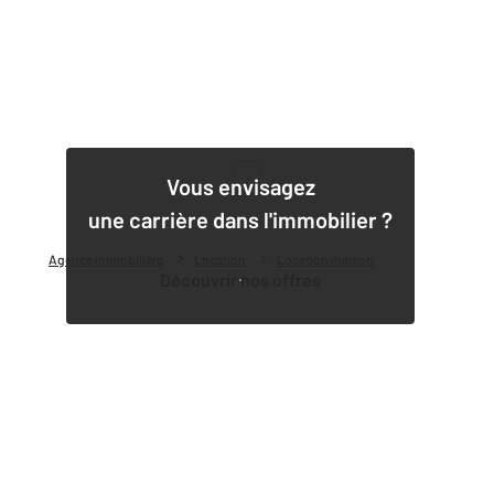
1
Vous envisagez
une carrière dans l'immobilier ?
Agence immobilière
Location
Location maison
Découvrir nos offres