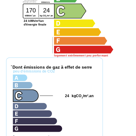
(énergie primaire)
émissions
170
24
2
2
kg CO
/m
.an
kWh/m
.an
2
24 kWh/m²/an
d'énergie finale
logement extrêmement peu performant
Dont émissions de gaz à effet de serre
*
peu d'émissions de CO2
24
kgCO
/m
.an
2
2