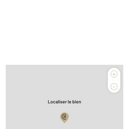
Afficher sur la carte :
+
Agence
Biens vendus
-
Localiser le bien
Vue globale