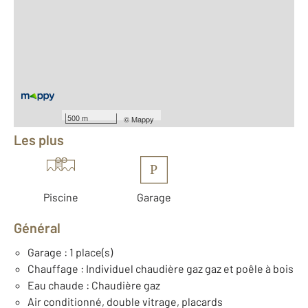
2
Surface totale : 155 m
2
Surface habitable : 132 m
2
Surface terrain : 330 m
Nombre de pièces : 6
[Voir le détail]
Équipements
500 m
©
Mappy
Les plus
P
Piscine
Garage
Général
Garage : 1 place(s)
Chauffage : Individuel chaudière gaz gaz et poêle à bois
Eau chaude : Chaudière gaz
Air conditionné, double vitrage, placards