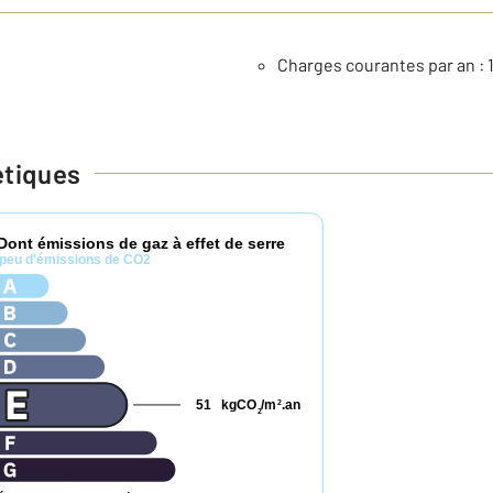
Charges courantes par an : 
étiques
Dont émissions de gaz à effet de serre
peu d'émissions de CO2
51
kgCO
/m
.an
2
2