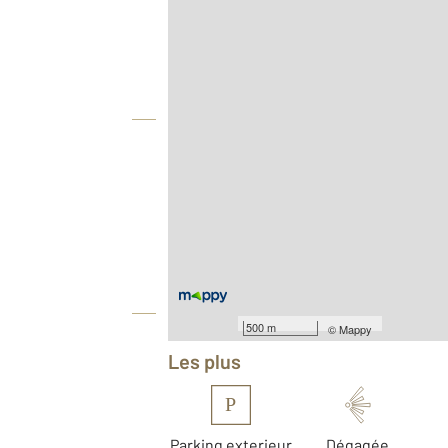
Agence
Vue globale
2
Surface totale : 106 m
Type d'appartement : F5
Nombre de pièces : 5
[Voir le détail]
Année construction : 1964
Équipements
500 m
©
Mappy
Les plus
P
Parking exterieur
Dégagée