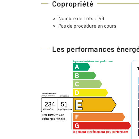
Copropriété
Nombre de Lots : 146
Pas de procédure en cours
Les performances énerg
logement extrêmement performant
*
consommation
(énergie primaire)
émissions
234
51
2
2
kg CO
/m
.an
kWh/m
.an
2
229 kWh/m²/an
d'énergie finale
logement extrêmement peu performant