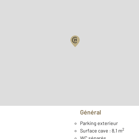
Biens vendus
2
Surface habitable : 95 m
ème
Étage : 4
Type de construction : Tr
Général
Parking exterieur
2
Surface cave : 8,1 m
WC séparés