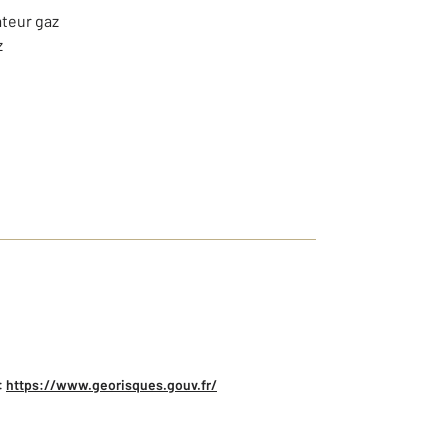
ateur gaz
z
:
https://www.georisques.gouv.fr/