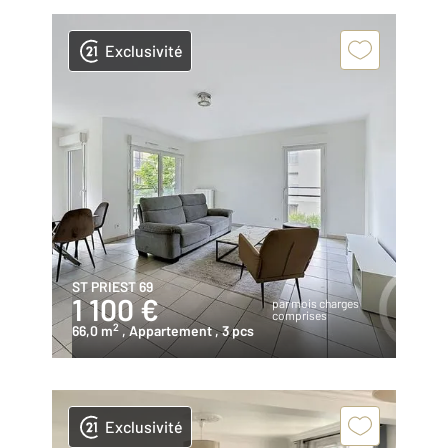
Exclusivité
ST PRIEST 69
1 100 €
par mois charges
comprises
2
66,0 m
, Appartement
, 3 pcs
Exclusivité