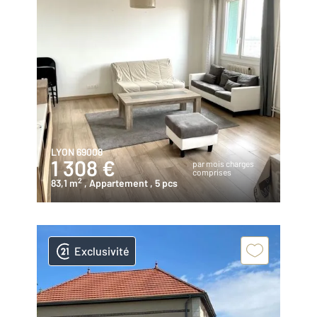
LYON 69008
1 308 €
par mois charges
comprises
2
83,1 m
, Appartement
, 5 pcs
Exclusivité