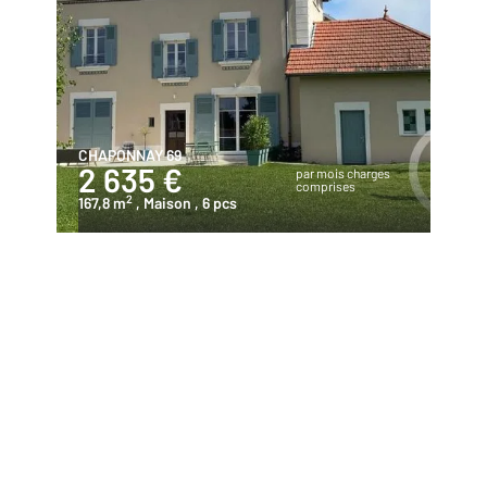
CHAPONNAY 69
2 635 €
par mois charges
comprises
2
167,8 m
, Maison
, 6 pcs