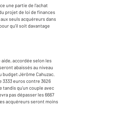
e une partie de l'achat
u projet de loi de finances
r aux seuls acquéreurs dans
pour qu'il soit davantage
e aide, accordée selon les
 «seront abaissés au niveau
 du budget Jérôme Cahuzac.
e 3333 euros contre 3626
e tandis qu'un couple avec
evra pas dépasser les 6667
, les acquéreurs seront moins