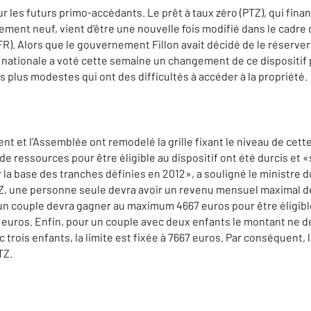
es futurs primo-accédants. Le prêt à taux zéro (PTZ), qui financ
ment neuf, vient d'être une nouvelle fois modifié dans le cadre d
FR). Alors que le gouvernement Fillon avait décidé de le réserve
e nationale a voté cette semaine un changement de ce dispositif 
 plus modestes qui ont des difficultés à accéder à la propriété.
nt et l'Assemblée ont remodelé la grille fixant le niveau de cett
 de ressources pour être éligible au dispositif ont été durcis et
r la base des tranches définies en 2012», a souligné le ministre
TZ, une personne seule devra avoir un revenu mensuel maximal d
 un couple devra gagner au maximum 4667 euros pour être éligibl
7 euros. Enfin, pour un couple avec deux enfants le montant ne d
 trois enfants, la limite est fixée à 7667 euros. Par conséquent
TZ.