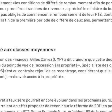
ement «les conditions de différé de remboursement afin de port
eux premières tranches de revenus», a précisé le ministre du 
pas obligés de commencer le remboursement de leur PTZ, dont la
 la fin de la première période de différé de deux ans, permettant
té aux classes moyennes»
n des Finances, Gilles Carrez (UMP), a dit craindre que cette déc
du point de vue de l'accession à la propriété». Spécialiste des
) s'est au contraire réjoui de ce recentrage, considérant que le 
nt jamais avoir accès à la propriété».
êt à taux zéro pourrait encore évoluer dans les prochains jours,
rraient en effet proposer de revenir sur la réforme de 2011 en 
 à nouveau du PTZ. Selon François Marc, président PS de la comm