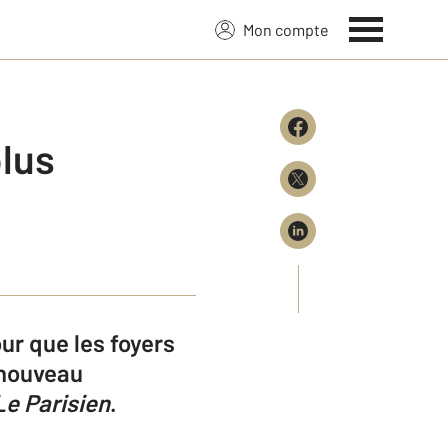
Mon compte
plus
our que les foyers
n nouveau
Le Parisien
.