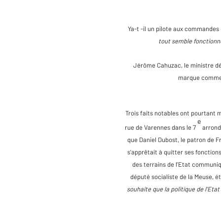
Ya-t -il un pilote aux commandes d
tout semble fonctionner
Jérôme Cahuzac, le ministre dél
marque comme l
Trois faits notables ont pourtant 
e
rue de Varennes dans le 7
arrondi
que Daniel Dubost, le patron de F
s'apprêtait à quitter ses fonction
des terrains de l'Etat communi
député socialiste de la Meuse, é
souhaite que la politique de l'Eta