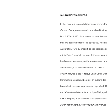
4,5 milliards d'euros
L'Etat poursuit son ambitieux programme d'exter
d'euros. Par le jeu des cessions et des déména
D'ici à 2014, 1.870 biens seront mis sur le mar
millions d'euros de recettes, après 590 millio
Aujourd'hui, 75 % du produit de ces cessions s
ministères finissent par jouer le jeu, souvent
banlieue ou dans des quartiers moins centrau
ancien chargé de mission auprès de cette struc
Or ce n'est pas le cas »,
relève Jean-Louis Du
Comme tout vendeur, l'Etat est tributaire des 
bousculent pas pour répondre aux appels d'of
certains biens de la vente »,
indique Philippe M
CBRE. De plus, «
les candidats acheteurs acce
autorisation administrative pour faciliter les