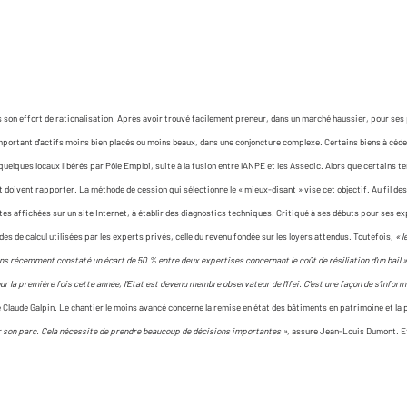
s son effort de rationalisation. Après avoir trouvé facilement preneur, dans un marché haussier, pour ses p
k important d'actifs moins bien placés ou moins beaux, dans une conjoncture complexe. Certains biens à céd
 quelques locaux libérés par Pôle Emploi, suite à la fusion entre l'ANPE et les Assedic. Alors que certains t
t doivent rapporter. La méthode de cession qui sélectionne le « mieux-disant » vise cet objectif. Au fil des 
es affichées sur un site Internet, à établir des diagnostics techniques. Critiqué à ses débuts pour ses
 de calcul utilisées par les experts privés, celle du revenu fondée sur les loyers attendus. Toutefois,
« l
ons récemment constaté un écart de 50 % entre deux expertises concernant le coût de résiliation d'un bail »
ur la première fois cette année, l'Etat est devenu membre observateur de l'Ifei. C'est une façon de s'infor
e Claude Galpin. Le chantier le moins avancé concerne la remise en état des bâtiments en patrimoine et la p
r son parc. Cela nécessite de prendre beaucoup de décisions importantes »,
assure Jean-Louis Dumont. Et 