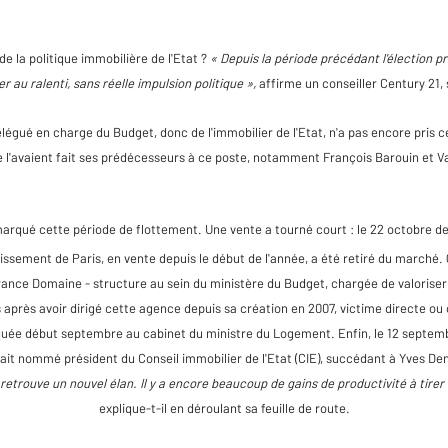
e la politique immobilière de l'Etat ?
« Depuis la période précédant l'élection pré
 au ralenti, sans réelle impulsion politique »,
affirme un conseiller Century 21, 
égué en charge du Budget, donc de l'immobilier de l'Etat, n'a pas encore pris c
'avaient fait ses prédécesseurs à ce poste, notamment François Barouin et Va
marqué cette période de flottement. Une vente a tourné court : le 22 octobre der
ssement de Paris, en vente depuis le début de l'année, a été retiré du marché. 
rance Domaine - structure au sein du ministère du Budget, chargée de valoriser 
s après avoir dirigé cette agence depuis sa création en 2007, victime directe ou 
quée début septembre au cabinet du ministre du Logement. Enfin, le 12 septem
tait nommé président du Conseil immobilier de l'Etat (CIE), succédant à Yves De
t retrouve un nouvel élan. Il y a encore beaucoup de gains de productivité à tirer
explique-t-il en déroulant sa feuille de route.