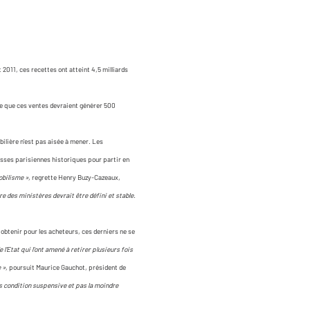
 2011, ces recettes ont atteint 4,5 milliards
ique que ces ventes devraient générer 500
bilière n'est pas aisée à mener. Les
resses parisiennes historiques pour partir en
obilisme »,
regrette Henry Buzy-Cazeaux,
e des ministères devrait être défini et stable.
 obtenir pour les acheteurs, ces derniers ne se
'Etat qui l'ont amené à retirer plusieurs fois
 »,
poursuit Maurice Gauchot, président de
s condition suspensive et pas la moindre