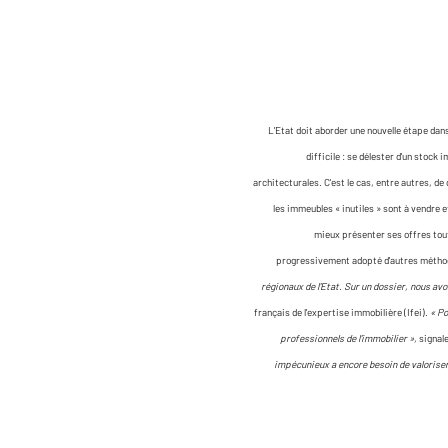
L'Etat doit aborder une nouvelle étape dan
difficile : se délester d'un stoc
architecturales. C'est le cas, entre autres, de
les immeubles « inutiles » sont à vendre e
mieux présenter ses offres tout
progressivement adopté d'autres méthodes
régionaux de l'Etat. Sur un dossier, nous av
français de l'expertise immobilière (Ifei).
« Po
professionnels de l'immobilier »,
signal
impécunieux a encore besoin de valorise