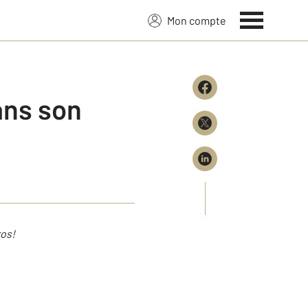
Mon compte
ans son
ros!