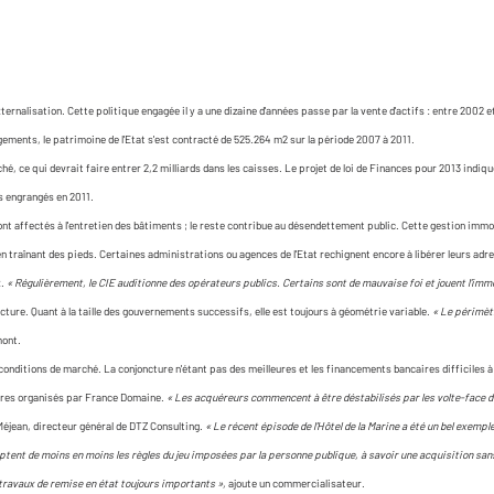
nalisation. Cette politique engagée il y a une dizaine d'années passe par la vente d'actifs : entre 2002 et
gements, le patrimoine de l'Etat s'est contracté de 525.264 m2 sur la période 2007 à 2011.
ché, ce qui devrait faire entrer 2,2 milliards dans les caisses. Le projet de loi de Finances pour 2013 ind
ns engrangés en 2011.
ont affectés à l'entretien des bâtiments ; le reste contribue au désendettement public. Cette gestion immo
 en traînant des pieds. Certaines administrations ou agences de l'Etat rechignent encore à libérer leurs ad
x.
« Régulièrement, le CIE auditionne des opérateurs publics. Certains sont de mauvaise foi et jouent l'imm
ture. Quant à la taille des gouvernements successifs, elle est toujours à géométrie variable.
« Le périmètr
mont.
conditions de marché. La conjoncture n'étant pas des meilleures et les financements bancaires difficiles à
fres organisés par France Domaine.
« Les acquéreurs commencent à être déstabilisés par les volte-face de l
éjean, directeur général de DTZ Consulting.
« Le récent épisode de l'Hôtel de la Marine a été un bel exemple
ptent de moins en moins les règles du jeu imposées par la personne publique, à savoir une acquisition san
 travaux de remise en état toujours importants »,
ajoute un commercialisateur.