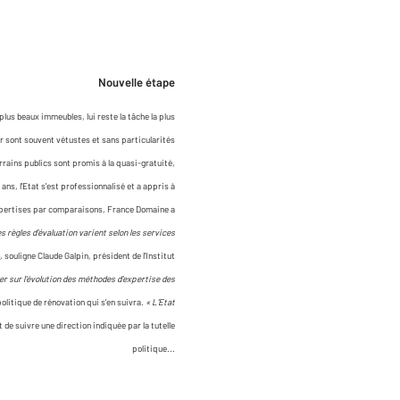
Nouvelle étape
lus beaux immeubles, lui reste la tâche la plus
er sont souvent vétustes et sans particularités
errains publics sont promis à la quasi-gratuité,
ans, l'Etat s'est professionnalisé et a appris à
 expertises par comparaisons, France Domaine a
es règles d'évaluation varient selon les services
,
souligne Claude Galpin, président de l'Institut
mer sur l'évolution des méthodes d'expertise des
olitique de rénovation qui s'en suivra.
« L'Etat
de suivre une direction indiquée par la tutelle
politique...