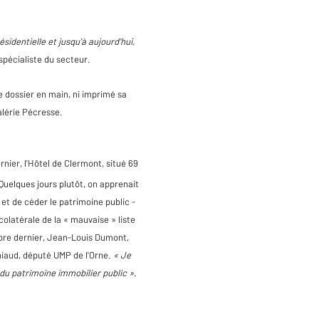
sidentielle et jusqu'à aujourd'hui,
spécialiste du secteur.
e dossier en main, ni imprimé sa
lérie Pécresse.
nier, l'Hôtel de Clermont, situé 69
Quelques jours plutôt, on apprenait
et de céder le patrimoine public -
colatérale de la « mauvaise » liste
bre dernier, Jean-Louis Dumont,
niaud, député UMP de l'Orne.
« Je
 du patrimoine immobilier public »,